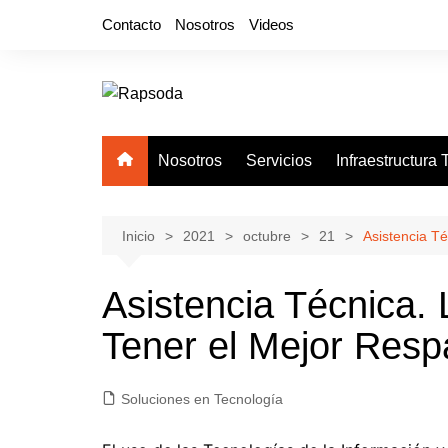
Saltar
Contacto
Nosotros
Videos
al
contenido
Nosotros
Servicios
Infraestructura
Inicio
2021
octubre
21
Asistencia Té
Asistencia Técnica. 
Tener el Mejor Resp
Soluciones en Tecnología