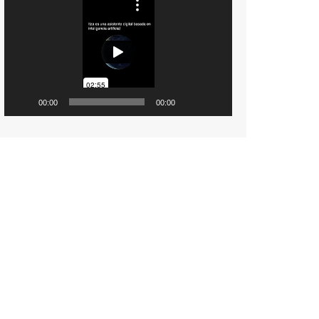
de
vídeo
00:00
00:00