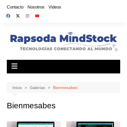
Saltar
Contacto
Nosotros
Videos
al
contenido
Inicio
Galerías
Bienmesabes
Bienmesabes