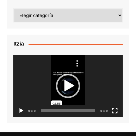
Categorías
Itzia
Reproductor
de
vídeo
00:00
00:00