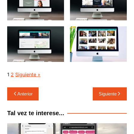
1
2
Siguiente »
Navegación
Anterior
Siguiente
de
entradas
Tal vez te interese...