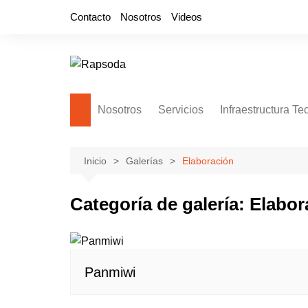
Saltar
Contacto
Nosotros
Videos
al
contenido
Nosotros
Servicios
Infraestructura Te
Inicio
Galerías
Elaboración
Categoría de galería:
Elabor
Panmiwi