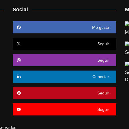
Social
M
Me gusta
Seguir
Seguir
Conectar
Seguir
Seguir
servados.