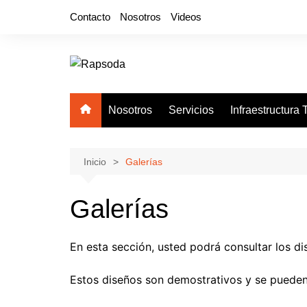
Saltar
Contacto
Nosotros
Videos
al
contenido
Nosotros
Servicios
Infraestructura
Inicio
Galerías
Galerías
En esta sección, usted podrá consultar los di
Estos diseños son demostrativos y se pueden