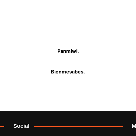
Panmiwi.
Bienmesabes.
Social
M