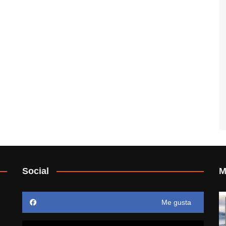
Social
M
Me gusta