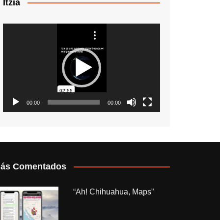
Itzia
Reproductor
de
vídeo
00:00
00:00
ás Comentados
“Ah! Chihuahua, Maps”