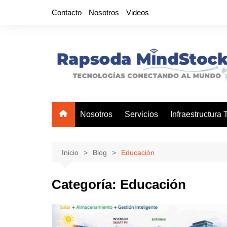
Saltar
Contacto
Nosotros
Videos
al
contenido
Nosotros
Servicios
Infraestructura
Inicio
Blog
Educación
Categoría:
Educación